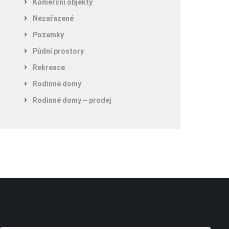
Komerční objekty
Nezařazené
Pozemky
Půdní prostory
Rekreace
Rodinné domy
Rodinné domy – prodej