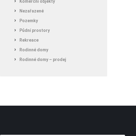
Komerční objekty
Nezařazené
Pozemky
Půdní prostory
Rekreace
Rodinné domy
Rodinné domy – prodej