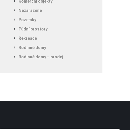
Komerční objekty
Nezařazené
Pozemky
Půdní prostory
Rekreace
Rodinné domy
Rodinné domy – prodej