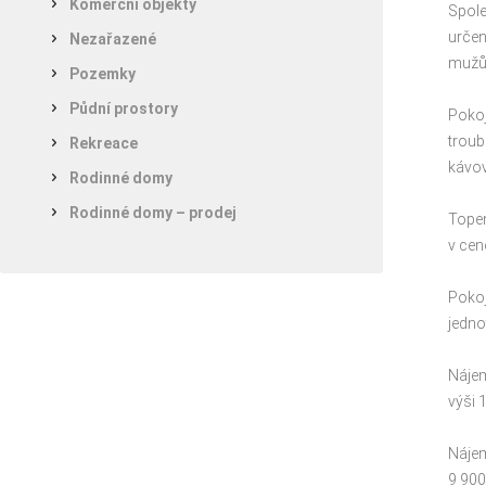
Komerční objekty
Spole
určen
Nezařazené
mužů
Pozemky
Půdní prostory
Pokoj
troub
Rekreace
kávov
Rodinné domy
Rodinné domy – prodej
Topen
v cen
Pokoj
jednot
Nájem
výši 
Nájem
9 900