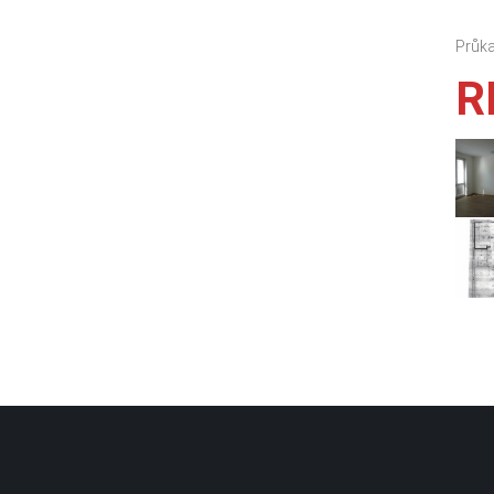
Průka
R