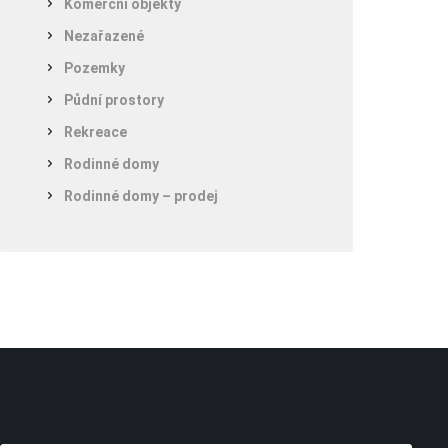
Komerční objekty
Nezařazené
Pozemky
Půdní prostory
Rekreace
Rodinné domy
Rodinné domy – prodej