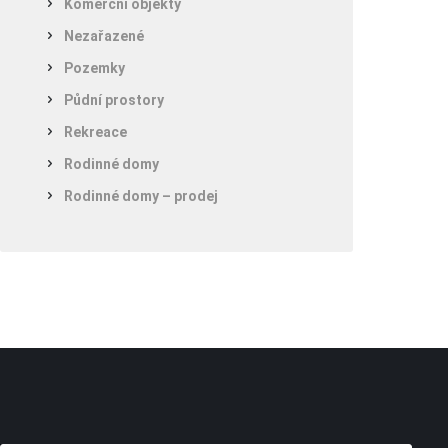
Komerční objekty
Nezařazené
Pozemky
Půdní prostory
Rekreace
Rodinné domy
Rodinné domy – prodej