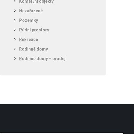
Komerční objekty
Nezařazené
Pozemky
Půdní prostory
Rekreace
Rodinné domy
Rodinné domy – prodej