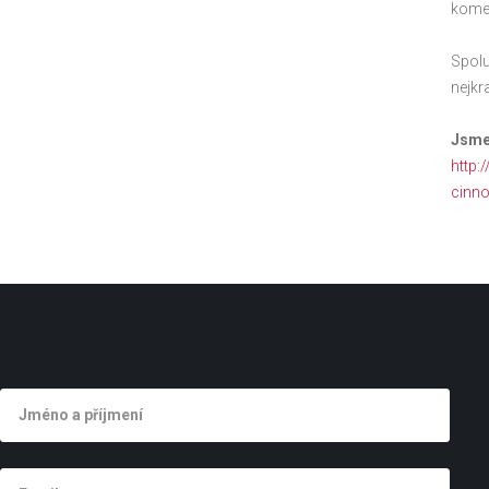
komer
Spolu
nejkr
Jsme 
http:
cinno