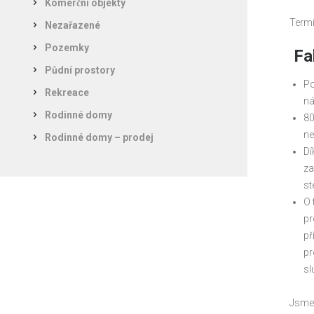
Komerční objekty
Termí
Nezařazené
Pozemky
Fak
Půdní prostory
Po
Rekreace
ná
Rodinné domy
80
nel
Rodinné domy – prodej
Dí
za
st
O 
pr
př
pr
sl
Jsme 